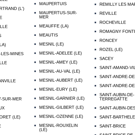
MAUPERTUIS
REMILLY LES MA
RTRAND (L')
MAUPERTUS-SUR-
REVILLE
MER
E
ROCHEVILLE
MEAUFFE (LA)
LLE
ROMAGNY FONT
MEAUTIS
S
RONCEY
MESNIL (LE)
LA)
ROZEL (LE)
MESNIL-ADELEE (LE)
-LES-MINES
SACEY
MESNIL-AMEY (LE)
LLE
SAINT-AMAND-VI
MESNIL-AU-VAL (LE)
SAINT-ANDRE-D
MESNIL-AUBERT (LE)
NVILLE
SAINT-ANDRE-DE
MESNIL-EURY (LE)
SAINT-AUBIN-DE-
MESNIL-GARNIER (LE)
-SUR-MER
TERREGATTE
MESNIL-GILBERT (LE)
UX
SAINT-AUBIN-DE
MESNIL-OZENNE (LE)
ORET (LE)
SAINT-BARTHEL
MESNIL-ROUXELIN
E
SAINT-BRICE
(LE)