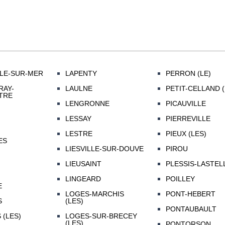
LE-SUR-MER
LAPENTY
PERRON (LE)
RAY-
LAULNE
PETIT-CELLAND (
TRE
LENGRONNE
PICAUVILLE
LESSAY
PIERREVILLE
LESTRE
PIEUX (LES)
ES
LIESVILLE-SUR-DOUVE
PIROU
LIEUSAINT
PLESSIS-LASTELL
LINGEARD
POILLEY
E
LOGES-MARCHIS
PONT-HEBERT
S
(LES)
PONTAUBAULT
 (LES)
LOGES-SUR-BRECEY
(LES)
PONTORSON