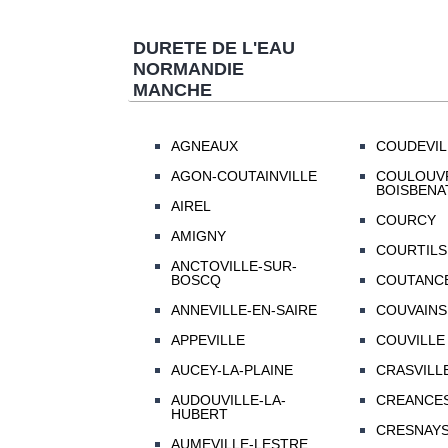
DURETE DE L'EAU
NORMANDIE
MANCHE
AGNEAUX
COUDEVIL
AGON-COUTAINVILLE
COULOUV
BOISBENA
AIREL
COURCY
AMIGNY
COURTILS
ANCTOVILLE-SUR-
BOSCQ
COUTANC
ANNEVILLE-EN-SAIRE
COUVAINS
APPEVILLE
COUVILLE
AUCEY-LA-PLAINE
CRASVILL
AUDOUVILLE-LA-
CREANCE
HUBERT
CRESNAYS
AUMEVILLE-LESTRE