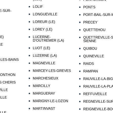
LOLIF
PONTS
E-SUR-
LONGUEVILLE
PORT-BAIL-SUR-
LOREUR (LE)
PRECEY
LOREY (LE)
QUETTEHOU
E)
LUCERNE-
QUETTREVILLE-
D'OUTREMER (LA)
SIENNE
LE
LUOT (LE)
QUIBOU
LUZERNE (LA)
QUINEVILLE
-LES-BAINS
MAGNEVILLE
RAIDS
MARCEY-LES-GREVES
RAMPAN
RONTHON
MARCHESIEUX
RAUVILLE-LA-BI
S CHERIS
MARCILLY
RAUVILLE-LA-PL
ILLE
MARGUERAY
REFFUVEILLE
LLE
MARIGNY-LE-LOZON
REGNEVILLE-SU
MARTINVAST
REIGNEVILLE-B
LLE