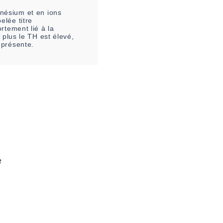
nésium et en ions
elée titre
rtement lié à la
 plus le TH est élevé,
 présente.
e