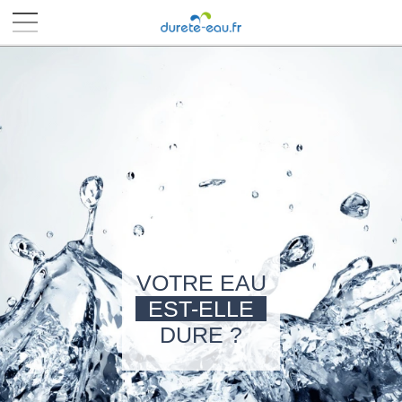
■
■
■
■
VOTRE EAU
EST-ELLE
DURE ?