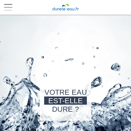
■
■
■
■
VOTRE EAU
EST-ELLE
DURE ?