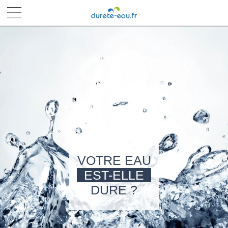
■
■
■
■
VOTRE EAU
EST-ELLE
DURE ?