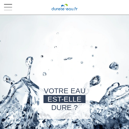
■
■
■
■
VOTRE EAU
EST-ELLE
DURE ?