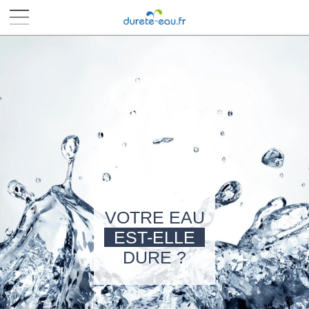
■
■
■
■
VOTRE EAU
EST-ELLE
DURE ?