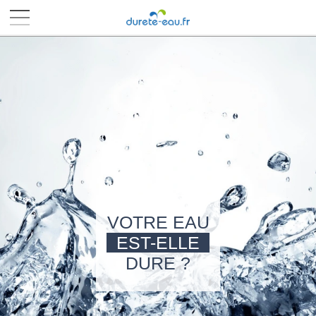
■
■
■
■
VOTRE EAU
EST-ELLE
DURE ?