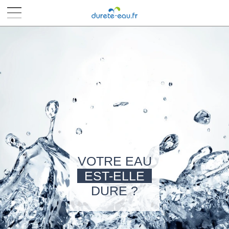
■
■
■
■
VOTRE EAU
EST-ELLE
DURE ?