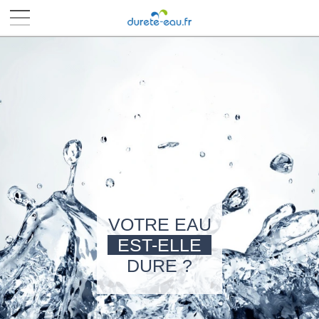
■
■
■
■
VOTRE EAU
EST-ELLE
DURE ?