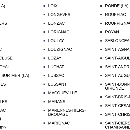
LA)
LOIX
RONDE (LA)
LONGEVES
ROUFFIAC
ERS
LONZAC
ROUFFIGNA
LORIGNAC
ROYAN
LOULAY
SABLONCEA
C
LOUZIGNAC
SAINT-AGNA
CLUSE
LOZAY
SAINT-AIGUL
OYAL
LUCHAT
SAINT-ANDR
SUR-MER (LA)
LUSSAC
SAINT-AUGU
GES
LUSSANT
SAINT-BONN
GIRONDE
MACQUEVILLE
SAINT-BRIS-
LES
MARANS
SAINT-CESA
RAC
MARENNES-HIERS-
BROUAGE
SAINT-CHRI
N
MARIGNAC
SAINT-CIERS
CHAMPAGN
URY