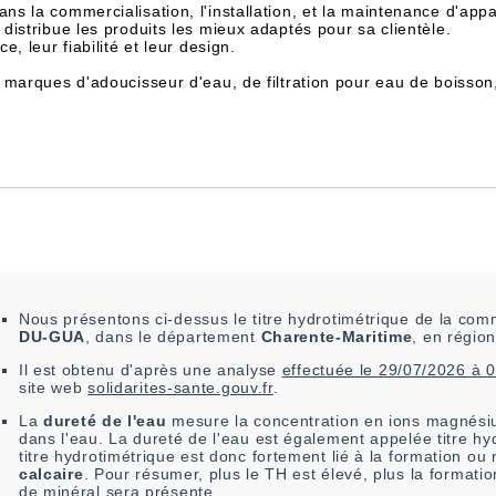
dans la commercialisation, l'installation, et la maintenance d'appa
istribue les produits les mieux adaptés pour sa clientèle.
, leur fiabilité et leur design.
 marques d'adoucisseur d'eau, de filtration pour eau de boisson
Nous présentons ci-dessus le titre hydrotimétrique de la c
DU-GUA
, dans le département
Charente-Maritime
, en régio
Il est
obtenu
d'après une analyse
effectuée le
29/07/2026 à 
site web
solidarites-sante.gouv.fr
.
La
dureté de l'eau
mesure la concentration en ions magnésiu
dans l'eau. La dureté de l'eau est également appelée titre hy
titre hydrotimétrique est donc fortement lié à la formation o
calcaire
. Pour résumer, plus le TH est élevé, plus la formati
de minéral sera présente.