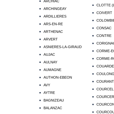
ARCHIAC
CLOTTE (
ARCHINGEAY
COIVERT
ARDILLIERES
COLOMBI
ARS-EN-RE
CONSAC
ARTHENAC
CONTRE
ARVERT
CORIGNA
ASNIERES-LA-GIRAUD
CORME-E
AUJAC
CORME-R
AULNAY
COUARDE-
AUMAGNE
COULON
AUTHON-EBEON
COURANT
AVY
COURCEL
AYTRE
COURCE
BAGNIZEAU
COURCO
BALANZAC
COURCO