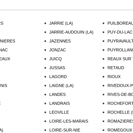
RS
JARRIE (LA)
PUILBOREA
JARRIE-AUDOUIN (LA)
PUY-DU-LAC
NIERES
JAZENNES
PUYRAVAUL
NAC
JONZAC
PUYROLLAN
EAUX
JUICQ
REAUX SUR
JUSSAS
RETAUD
LAGORD
RIOUX
UNIS
LAIGNE (LA)
RIVEDOUX-
LANDES
RIVES-DE-
E
LANDRAIS
ROCHEFOR
LEOVILLE
ROCHELLE (
LOIRE-LES-MARAIS
ROMAZIERE
A)
LOIRE-SUR-NIE
ROMEGOUX