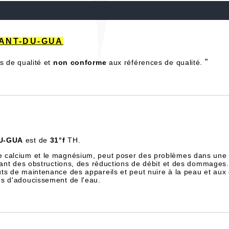
IZANT-DU-GUA
”
s de qualité et
non conforme
aux références de qualité.
U-GUA
est de
31°f
TH.
e calcium et le magnésium, peut poser des problèmes dans une 
înant des obstructions, des réductions de débit et des dommages.
ts de maintenance des appareils et peut nuire à la peau et aux
es d'adoucissement de l'eau.