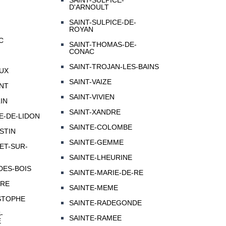
SAINT-SULPICE-
D'ARNOULT
SAINT-SULPICE-DE-
ROYAN
C
SAINT-THOMAS-DE-
CONAC
SAINT-TROJAN-LES-BAINS
UX
SAINT-VAIZE
NT
SAINT-VIVIEN
IN
SAINT-XANDRE
E-DE-LIDON
SAINTE-COLOMBE
STIN
SAINTE-GEMME
ET-SUR-
SAINTE-LHEURINE
DES-BOIS
SAINTE-MARIE-DE-RE
IRE
SAINTE-MEME
STOPHE
SAINTE-RADEGONDE
-
SAINTE-RAMEE
E