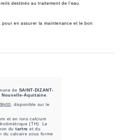
reils destinés au traitement de l'eau.
, pour en assurer la maintenance et le bon
ommune de
SAINT-DIZANT-
n
Nouvelle-Aquitaine
.
09h00
, disponible sur le
m et en ions calcium
drotimétrique (TH). Le
u non du
tartre
et du
on du calcaire sous forme