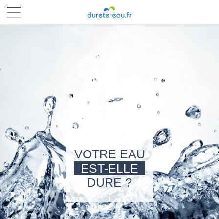
■
■
■
■
VOTRE EAU
EST-ELLE
DURE ?