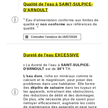
Qualité de l'eau à SAINT-SULPICE-
D'ARNOULT
“
Eau d'alimentation conforme aux limites de
qualité et
non conforme
aux références de
”
qualité.
Consulter l'analyse du 16/07/2026
Dureté de l'eau EXCESSIVE
▪ La dureté de l'eau à
SAINT-SULPICE-
D'ARNOULT
est de
34°f
TH.
L'eau dure
, riche en minéraux comme le
calcium et le magnésium, peut poser des
problèmes dans une habitation. Elle forme
des
dépôts de calcaire
dans les tuyaux et
les appareils, entraînant des obstructions,
des réductions de débit et des dommages.
De plus, elle nécessite plus de savon pour
nettoyer efficacement, augmente les coûts
de maintenance des appareils et peut nuire