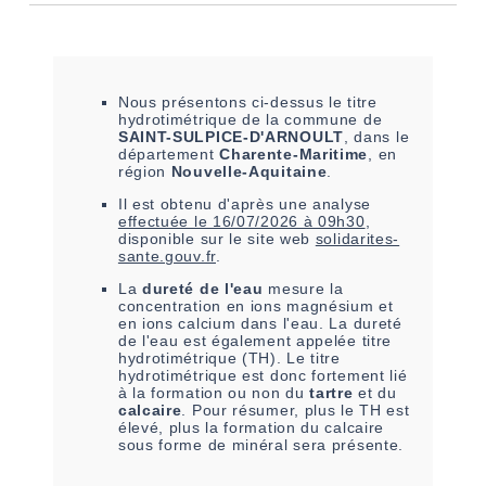
Nous présentons ci-dessus le titre
hydrotimétrique de la commune de
SAINT-SULPICE-D'ARNOULT
, dans le
département
Charente-Maritime
, en
région
Nouvelle-Aquitaine
.
Il est
obtenu
d'après une analyse
effectuée le
16/07/2026 à 09h30
,
disponible sur le site web
solidarites-
sante.gouv.fr
.
La
dureté de l'eau
mesure la
concentration en ions magnésium et
en ions calcium dans l'eau. La dureté
de l'eau est également appelée titre
hydrotimétrique (TH). Le titre
hydrotimétrique est donc fortement lié
à la formation ou non du
tartre
et du
calcaire
. Pour résumer, plus le TH est
élevé, plus la formation du calcaire
sous forme de minéral sera présente.