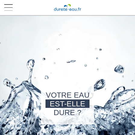
■
■
■
■
VOTRE EAU
EST-ELLE
DURE ?