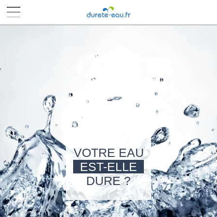
■
■
■
■
VOTRE EAU
EST-ELLE
DURE ?