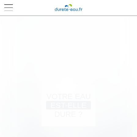
■
■
■
■
VOTRE EAU
EST-ELLE
DURE ?