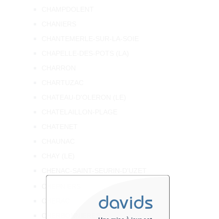
CHAMPDOLENT
CHANIERS
CHANTEMERLE-SUR-LA-SOIE
CHAPELLE-DES-POTS (LA)
CHARRON
CHARTUZAC
CHATEAU-D'OLERON (LE)
CHATELAILLON-PLAGE
CHATENET
CHAUNAC
CHAY (LE)
CHENAC-SAINT-SEURIN-D'UZET
CHEPNIERS
davids
CHERAC
CHERBONNIERES