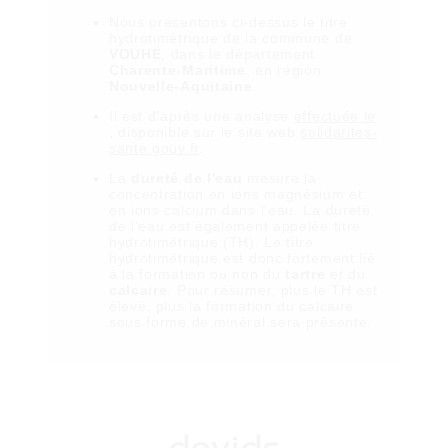
Nous présentons ci-dessus le titre
hydrotimétrique de la commune de
VOUHE
, dans le département
Charente-Maritime
, en région
Nouvelle-Aquitaine
.
Il est
d'après une analyse
effectuée le
, disponible sur le site web
solidarites-
sante.gouv.fr
.
La
dureté de l'eau
mesure la
concentration en ions magnésium et
en ions calcium dans l'eau. La dureté
de l'eau est également appelée titre
hydrotimétrique (TH). Le titre
hydrotimétrique est donc fortement lié
à la formation ou non du
tartre
et du
calcaire
. Pour résumer, plus le TH est
élevé, plus la formation du calcaire
sous forme de minéral sera présente.
davids