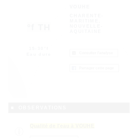
VOUHE
CHARENTE-
MARITIME,
°f TH
NOUVELLE-
AQUITAINE
15-30°f
Consulter l'analyse
Eau dure
Partager cette page
■ OBSERVATIONS
Qualité de l'eau à VOUHE