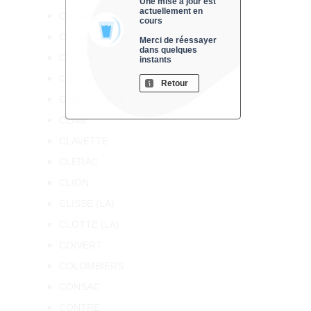
Une mise à jour est
actuellement en
CHERMIGNAC
cours
CHEVANCEAUX
Merci de réessayer
dans quelques
CHIVES
instants
CIERZAC
Retour
CIRE-D'AUNIS
CLAM
CLAVETTE
CLERAC
CLION
CLISSE (LA)
CLOTTE (LA)
COIVERT
COLOMBIERS
CONSAC
CONTRE