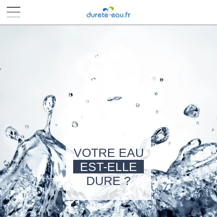
■
■
■
■
VOTRE EAU
EST-ELLE
DURE ?