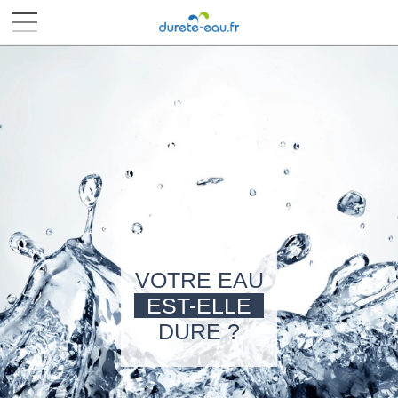
■
■
■
■
VOTRE EAU
EST-ELLE
DURE ?