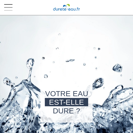
■
■
■
■
VOTRE EAU
EST-ELLE
DURE ?