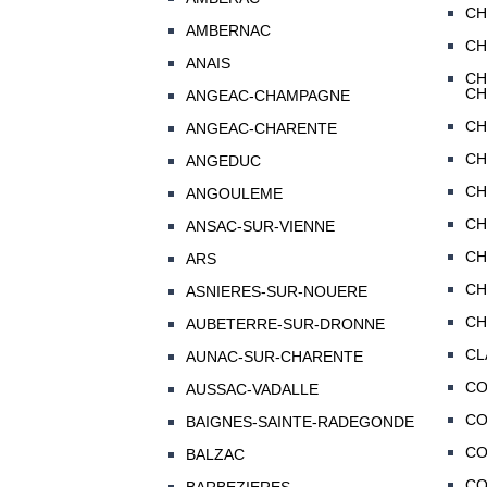
CH
AMBERNAC
CH
ANAIS
CH
CH
ANGEAC-CHAMPAGNE
CH
ANGEAC-CHARENTE
CH
ANGEDUC
CH
ANGOULEME
CH
ANSAC-SUR-VIENNE
CH
ARS
CH
ASNIERES-SUR-NOUERE
CH
AUBETERRE-SUR-DRONNE
CL
AUNAC-SUR-CHARENTE
C
AUSSAC-VADALLE
CO
BAIGNES-SAINTE-RADEGONDE
CO
BALZAC
C