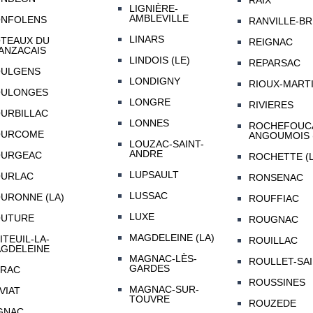
RAIX
LIGNIÈRE-
AMBLEVILLE
NFOLENS
RANVILLE-BR
LINARS
TEAUX DU
REIGNAC
ANZACAIS
LINDOIS (LE)
REPARSAC
ULGENS
LONDIGNY
RIOUX-MART
ULONGES
LONGRE
RIVIERES
URBILLAC
LONNES
ROCHEFOUCA
OURCOME
ANGOUMOIS 
LOUZAC-SAINT-
ANDRE
URGEAC
ROCHETTE (L
LUPSAULT
URLAC
RONSENAC
LUSSAC
URONNE (LA)
ROUFFIAC
LUXE
UTURE
ROUGNAC
MAGDELEINE (LA)
ITEUIL-LA-
ROUILLAC
GDELEINE
MAGNAC-LÈS-
ROULLET-SA
GARDES
RAC
ROUSSINES
MAGNAC-SUR-
VIAT
TOUVRE
ROUZEDE
GNAC