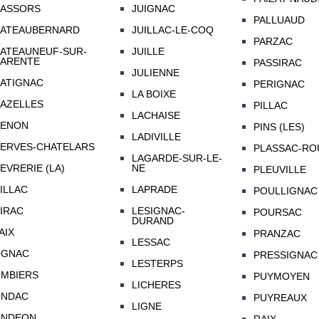
ASSORS
JUIGNAC
PALLUAUD
ATEAUBERNARD
JUILLAC-LE-COQ
PARZAC
ATEAUNEUF-SUR-
JUILLE
ARENTE
PASSIRAC
JULIENNE
ATIGNAC
PERIGNAC
LA BOIXE
AZELLES
PILLAC
LACHAISE
ENON
PINS (LES)
LADIVILLE
ERVES-CHATELARS
PLASSAC-RO
LAGARDE-SUR-LE-
EVRERIE (LA)
NE
PLEUVILLE
ILLAC
LAPRADE
POULLIGNAC
IRAC
LESIGNAC-
POURSAC
DURAND
AIX
PRANZAC
LESSAC
OGNAC
PRESSIGNAC
LESTERPS
MBIERS
PUYMOYEN
LICHERES
NDAC
PUYREAUX
LIGNE
ONDEON