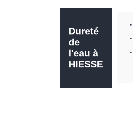
Dureté
de
l'eau à
HIESSE