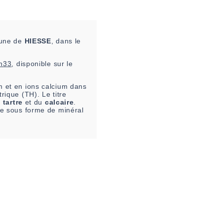
mune de
HIESSE
, dans le
h33
, disponible sur le
 et en ions calcium dans
rique (TH). Le titre
u
tartre
et du
calcaire
.
ire sous forme de minéral