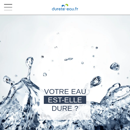
■
■
■
■
VOTRE EAU
EST-ELLE
DURE ?