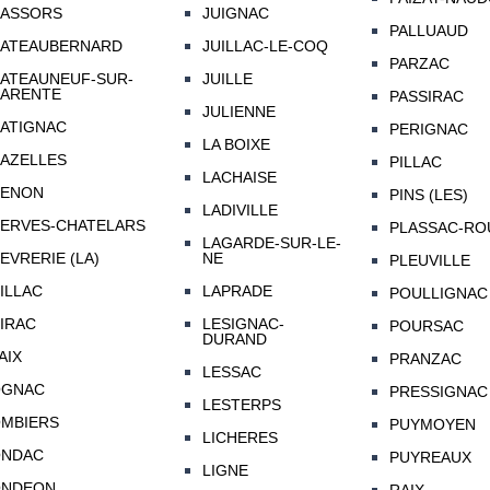
ASSORS
JUIGNAC
PALLUAUD
ATEAUBERNARD
JUILLAC-LE-COQ
PARZAC
ATEAUNEUF-SUR-
JUILLE
ARENTE
PASSIRAC
JULIENNE
ATIGNAC
PERIGNAC
LA BOIXE
AZELLES
PILLAC
LACHAISE
ENON
PINS (LES)
LADIVILLE
ERVES-CHATELARS
PLASSAC-RO
LAGARDE-SUR-LE-
EVRERIE (LA)
NE
PLEUVILLE
ILLAC
LAPRADE
POULLIGNAC
IRAC
LESIGNAC-
POURSAC
DURAND
AIX
PRANZAC
LESSAC
OGNAC
PRESSIGNAC
LESTERPS
MBIERS
PUYMOYEN
LICHERES
NDAC
PUYREAUX
LIGNE
ONDEON