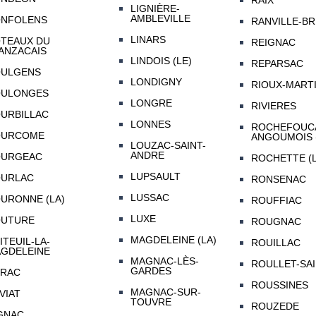
RAIX
LIGNIÈRE-
AMBLEVILLE
NFOLENS
RANVILLE-BR
LINARS
TEAUX DU
REIGNAC
ANZACAIS
LINDOIS (LE)
REPARSAC
ULGENS
LONDIGNY
RIOUX-MART
ULONGES
LONGRE
RIVIERES
URBILLAC
LONNES
ROCHEFOUCA
OURCOME
ANGOUMOIS 
LOUZAC-SAINT-
ANDRE
URGEAC
ROCHETTE (L
LUPSAULT
URLAC
RONSENAC
LUSSAC
URONNE (LA)
ROUFFIAC
LUXE
UTURE
ROUGNAC
MAGDELEINE (LA)
ITEUIL-LA-
ROUILLAC
GDELEINE
MAGNAC-LÈS-
ROULLET-SA
GARDES
RAC
ROUSSINES
MAGNAC-SUR-
VIAT
TOUVRE
ROUZEDE
GNAC