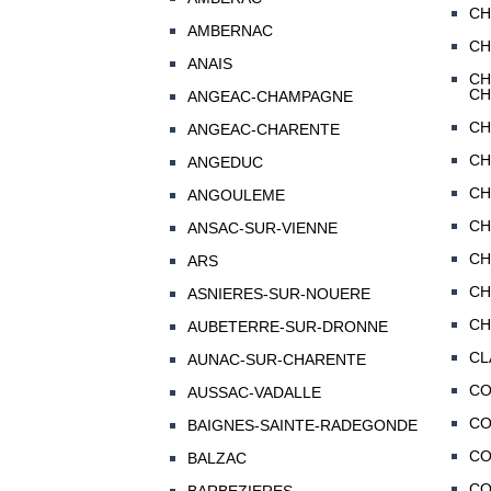
CH
AMBERNAC
CH
ANAIS
CH
CH
ANGEAC-CHAMPAGNE
CH
ANGEAC-CHARENTE
CH
ANGEDUC
CH
ANGOULEME
CH
ANSAC-SUR-VIENNE
CH
ARS
CH
ASNIERES-SUR-NOUERE
CH
AUBETERRE-SUR-DRONNE
CL
AUNAC-SUR-CHARENTE
C
AUSSAC-VADALLE
CO
BAIGNES-SAINTE-RADEGONDE
CO
BALZAC
C