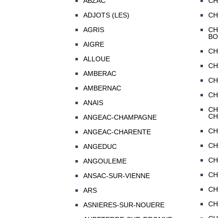
ABZAC
CH
ADJOTS (LES)
CH
AGRIS
CH
BO
AIGRE
CH
ALLOUE
CH
AMBERAC
CH
AMBERNAC
CH
ANAIS
CH
CH
ANGEAC-CHAMPAGNE
CH
ANGEAC-CHARENTE
CH
ANGEDUC
CH
ANGOULEME
CH
ANSAC-SUR-VIENNE
CH
ARS
CH
ASNIERES-SUR-NOUERE