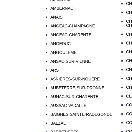
CH
AMBERNAC
CH
ANAIS
CH
CH
ANGEAC-CHAMPAGNE
CH
ANGEAC-CHARENTE
CH
ANGEDUC
CH
ANGOULEME
CH
ANSAC-SUR-VIENNE
CH
ARS
CH
ASNIERES-SUR-NOUERE
CH
AUBETERRE-SUR-DRONNE
CL
AUNAC-SUR-CHARENTE
C
AUSSAC-VADALLE
CO
BAIGNES-SAINTE-RADEGONDE
CO
BALZAC
C