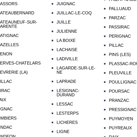
ASSORS
JUIGNAC
PALLUAUD
ATEAUBERNARD
JUILLAC-LE-COQ
PARZAC
ATEAUNEUF-SUR-
JUILLE
ARENTE
PASSIRAC
JULIENNE
ATIGNAC
PERIGNAC
LA BOIXE
AZELLES
PILLAC
LACHAISE
ENON
PINS (LES)
LADIVILLE
ERVES-CHATELARS
PLASSAC-RO
LAGARDE-SUR-LE-
EVRERIE (LA)
NE
PLEUVILLE
ILLAC
LAPRADE
POULLIGNAC
IRAC
LESIGNAC-
POURSAC
DURAND
AIX
PRANZAC
LESSAC
OGNAC
PRESSIGNAC
LESTERPS
MBIERS
PUYMOYEN
LICHERES
NDAC
PUYREAUX
LIGNE
ONDEON