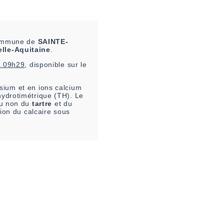
 commune de
SAINTE-
lle-Aquitaine
.
à 09h29
, disponible sur le
ium et en ions calcium
hydrotimétrique (TH). Le
 ou non du
tartre
et du
tion du calcaire sous