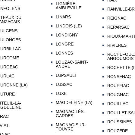
RAIX
LIGNIÈRE-
AMBLEVILLE
NFOLENS
RANVILLE-BR
LINARS
TEAUX DU
REIGNAC
ANZACAIS
LINDOIS (LE)
REPARSAC
ULGENS
LONDIGNY
RIOUX-MART
ULONGES
LONGRE
RIVIERES
URBILLAC
LONNES
ROCHEFOUCA
OURCOME
ANGOUMOIS 
LOUZAC-SAINT-
ANDRE
URGEAC
ROCHETTE (L
LUPSAULT
URLAC
RONSENAC
LUSSAC
URONNE (LA)
ROUFFIAC
LUXE
UTURE
ROUGNAC
MAGDELEINE (LA)
ITEUIL-LA-
ROUILLAC
GDELEINE
MAGNAC-LÈS-
ROULLET-SA
GARDES
RAC
ROUSSINES
MAGNAC-SUR-
VIAT
TOUVRE
ROUZEDE
GNAC