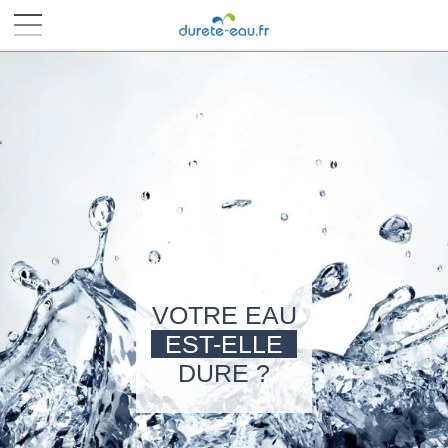
■
■
■
■
VOTRE EAU
EST-ELLE
DURE ?