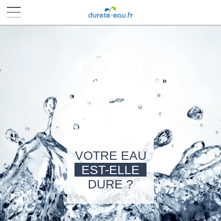
■
■
■
■
VOTRE EAU
EST-ELLE
DURE ?