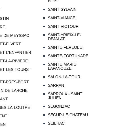
BOIS
SAINT-SYLVAIN
L
SAINT-VIANCE
STIN
SAINT-VICTOUR
IRE
SAINT-YRIEIX-LE-
LE-DE-MEYSSAC
DEJALAT
ET-ELVERT
SAINTE-FEREOLE
ET-L'ENFANTIER
SAINTE-FORTUNADE
ET-LA-RIVIERE
SAINTE-MARIE-
LAPANOUZE
ET-LES-TOURS-
SALON-LA-TOUR
ET-PRES-BORT
SARRAN
IN-DE-LARCHE
SARROUX - SAINT
JULIEN
MANT
SEGONZAC
UES-LA-LOUTRE
SEGUR-LE-CHATEAU
MENT
SEILHAC
IEN