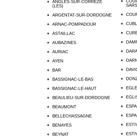
COUF
ANGLES-SUR-CORREZE
SAR
(LES)
COUR
ARGENTAT-SUR-DORDOGNE
CUB
ARNAC-POMPADOUR
CUR
ASTAILLAC
DAMP
AUBAZINES
DAR
AURIAC
DAR
AYEN
DAVI
BAR
DON
BASSIGNAC-LE-BAS
EGL
BASSIGNAC-LE-HAUT
EGLI
BEAULIEU-SUR-DORDOGNE
ESP
BEAUMONT
ESPA
BELLECHASSAGNE
ESTI
BENAYES
ESTI
BEYNAT