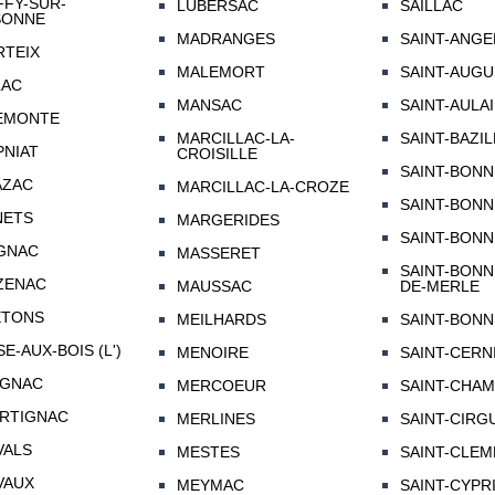
FY-SUR-
LUBERSAC
SAILLAC
SONNE
MADRANGES
SAINT-ANGE
TEIX
MALEMORT
SAINT-AUGU
LAC
MANSAC
SAINT-AULA
EMONTE
MARCILLAC-LA-
SAINT-BAZI
NIAT
CROISILLE
SAINT-BONN
AZAC
MARCILLAC-LA-CROZE
SAINT-BONN
NETS
MARGERIDES
SAINT-BONN
GNAC
MASSERET
SAINT-BONN
ZENAC
MAUSSAC
DE-MERLE
ETONS
MEILHARDS
SAINT-BONN
SE-AUX-BOIS (L')
MENOIRE
SAINT-CERN
AGNAC
MERCOEUR
SAINT-CHA
RTIGNAC
MERLINES
SAINT-CIRG
VALS
MESTES
SAINT-CLE
VAUX
MEYMAC
SAINT-CYPR