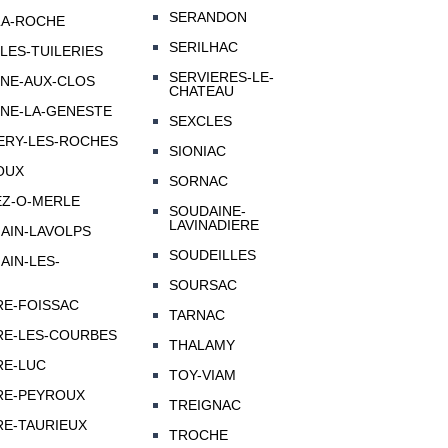
SERANDON
LA-ROCHE
SERILHAC
-LES-TUILERIES
SERVIERES-LE-
NNE-AUX-CLOS
CHATEAU
NNE-LA-GENESTE
SEXCLES
ERY-LES-ROCHES
SIONIAC
OUX
SORNAC
EZ-O-MERLE
SOUDAINE-
LAVINADIERE
AIN-LAVOLPS
SOUDEILLES
AIN-LES-
SOURSAC
IRE-FOISSAC
TARNAC
IRE-LES-COURBES
THALAMY
RE-LUC
TOY-VIAM
IRE-PEYROUX
TREIGNAC
IRE-TAURIEUX
TROCHE