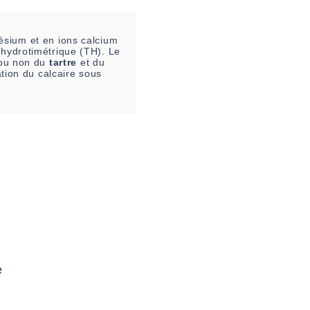
sium et en ions calcium
 hydrotimétrique (TH). Le
n ou non du
tartre
et du
ation du calcaire sous
e