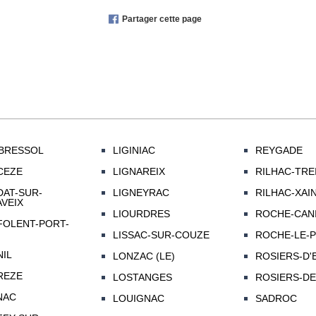
Partager cette page
BRESSOL
LIGINIAC
REYGADE
CEZE
LIGNAREIX
RILHAC-TRE
AT-SUR-
LIGNEYRAC
RILHAC-XAI
VEIX
LIOURDRES
ROCHE-CANI
OLENT-PORT-
LISSAC-SUR-COUZE
ROCHE-LE-
IL
LONZAC (LE)
ROSIERS-D
REZE
LOSTANGES
ROSIERS-DE
NAC
LOUIGNAC
SADROC