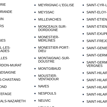
RIE
MEYRIGNAC-L'EGLISE
SAINT-CYR-
URANDE
MEYSSAC
SAINT-ELOY
IN
MILLEVACHES
SAINT-ETIE
RS
MONCEAUX-SUR-
SAINT-ETIE
DORDOGNE
SAINT-EXUP
MONESTIER-
GES
MERLINES
SAINT-FREJ
L-LES-
MONESTIER-PORT-
SAINT-GENI
CADES
DIEU
SAINT-GERM
LLES
MONTAIGNAC-SUR-
DOUSTRE
SAINT-GERM
RDON-MURAT
VERGNES
MONTGIBAUD
NDSAIGNE
SAINT-HILA
MOUSTIER-
VENTADOUR
S-CHASTANG
SAINT-HILA
NAVES
OND
SAINT-HILAI
NESPOULS
TEFAGE
SAINT-HILA
NEUVIC
ALS-NAZARETH
SAINT-HILA