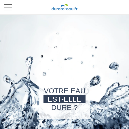
■
■
■
■
VOTRE EAU
EST-ELLE
DURE ?