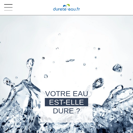
■
■
■
■
VOTRE EAU
EST-ELLE
DURE ?