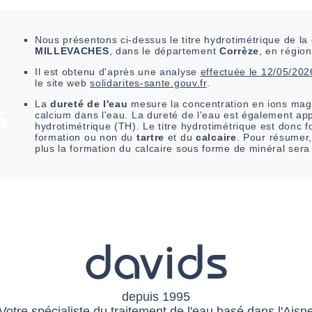
Nous présentons ci-dessus le titre hydrotimétrique de 
MILLEVACHES
, dans le département
Corrèze
, en régio
Il est
obtenu
d'après une analyse
effectuée le
12/05/202
le site web
solidarites-sante.gouv.fr
.
La
dureté de l'eau
mesure la concentration en ions mag
S
calcium dans l'eau. La dureté de l'eau est également app
hydrotimétrique (TH). Le titre hydrotimétrique est donc fo
formation ou non du
tartre
et du
calcaire
. Pour résumer,
plus la formation du calcaire sous forme de minéral sera
davids
depuis 1995
Votre spécialiste du traitement de l'eau basé dans l'Aisn