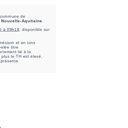
la commune de
n
Nouvelle-Aquitaine
.
6 à 09h18
, disponible sur
nésium et en ions
elée titre
rtement lié à la
 plus le TH est élevé,
 présente.
e