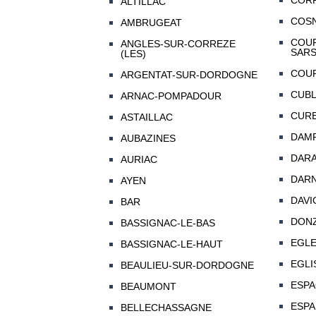
COR
ALTILLAC
COS
AMBRUGEAT
COUF
ANGLES-SUR-CORREZE
SAR
(LES)
COUR
ARGENTAT-SUR-DORDOGNE
CUB
ARNAC-POMPADOUR
CUR
ASTAILLAC
DAMP
AUBAZINES
DAR
AURIAC
DAR
AYEN
DAVI
BAR
DON
BASSIGNAC-LE-BAS
EGL
BASSIGNAC-LE-HAUT
EGLI
BEAULIEU-SUR-DORDOGNE
ESP
BEAUMONT
ESPA
BELLECHASSAGNE