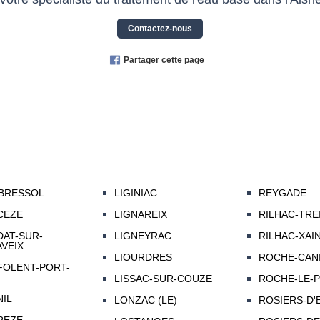
Contactez-nous
Partager cette page
BRESSOL
LIGINIAC
REYGADE
CEZE
LIGNAREIX
RILHAC-TRE
AT-SUR-
LIGNEYRAC
RILHAC-XAI
VEIX
LIOURDRES
ROCHE-CANI
OLENT-PORT-
LISSAC-SUR-COUZE
ROCHE-LE-
IL
LONZAC (LE)
ROSIERS-D