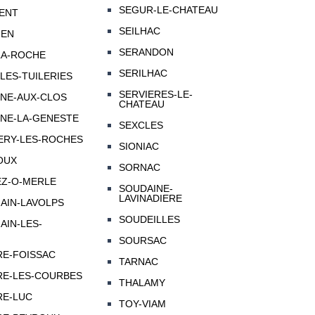
SEGUR-LE-CHATEAU
MENT
SEILHAC
IEN
SERANDON
LA-ROCHE
SERILHAC
-LES-TUILERIES
SERVIERES-LE-
NNE-AUX-CLOS
CHATEAU
NNE-LA-GENESTE
SEXCLES
ERY-LES-ROCHES
SIONIAC
OUX
SORNAC
EZ-O-MERLE
SOUDAINE-
LAVINADIERE
AIN-LAVOLPS
SOUDEILLES
AIN-LES-
SOURSAC
IRE-FOISSAC
TARNAC
IRE-LES-COURBES
THALAMY
RE-LUC
TOY-VIAM