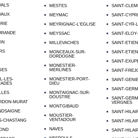
VALS
MESTES
SAINT-CLE
VAUX
MEYMAC
SAINT-CYPR
RIE
MEYRIGNAC-L'EGLISE
SAINT-CYR-
URANDE
MEYSSAC
SAINT-ELOY
IN
MILLEVACHES
SAINT-ETIE
RS
MONCEAUX-SUR-
SAINT-ETIE
DORDOGNE
SAINT-EXUP
MONESTIER-
GES
MERLINES
SAINT-FREJ
L-LES-
MONESTIER-PORT-
SAINT-GENI
CADES
DIEU
SAINT-GERM
LLES
MONTAIGNAC-SUR-
DOUSTRE
SAINT-GERM
RDON-MURAT
VERGNES
MONTGIBAUD
NDSAIGNE
SAINT-HILA
MOUSTIER-
VENTADOUR
S-CHASTANG
SAINT-HILA
NAVES
OND
SAINT-HILAI