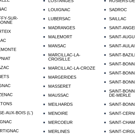
REZE
LOSTANGES
ROSIERS-DE
NAC
LOUIGNAC
SADROC
FY-SUR-
LUBERSAC
SAILLAC
SONNE
MADRANGES
SAINT-ANGE
TEIX
MALEMORT
SAINT-AUGU
LAC
MANSAC
SAINT-AULA
EMONTE
MARCILLAC-LA-
SAINT-BAZI
NIAT
CROISILLE
SAINT-BONN
AZAC
MARCILLAC-LA-CROZE
SAINT-BONN
NETS
MARGERIDES
SAINT-BONN
GNAC
MASSERET
SAINT-BONN
ZENAC
MAUSSAC
DE-MERLE
ETONS
MEILHARDS
SAINT-BONN
SE-AUX-BOIS (L')
MENOIRE
SAINT-CERN
AGNAC
MERCOEUR
SAINT-CHA
RTIGNAC
MERLINES
SAINT-CIRG