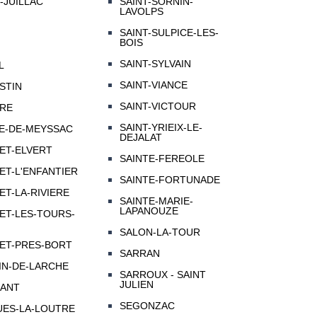
-JUILLAC
SAINT-SORNIN-
LAVOLPS
SAINT-SULPICE-LES-
BOIS
SAINT-SYLVAIN
L
SAINT-VIANCE
STIN
SAINT-VICTOUR
IRE
SAINT-YRIEIX-LE-
LE-DE-MEYSSAC
DEJALAT
ET-ELVERT
SAINTE-FEREOLE
ET-L'ENFANTIER
SAINTE-FORTUNADE
ET-LA-RIVIERE
SAINTE-MARIE-
LAPANOUZE
ET-LES-TOURS-
SALON-LA-TOUR
ET-PRES-BORT
SARRAN
IN-DE-LARCHE
SARROUX - SAINT
JULIEN
MANT
SEGONZAC
UES-LA-LOUTRE