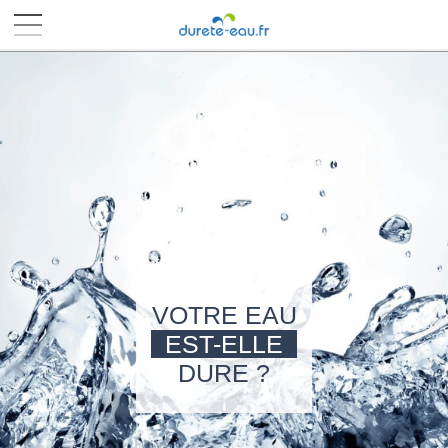
■
■
■
■
VOTRE EAU
EST-ELLE
DURE ?