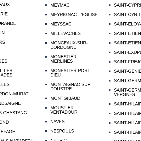
VAUX
MEYMAC
SAINT-CYPR
RIE
MEYRIGNAC-L'EGLISE
SAINT-CYR-
URANDE
MEYSSAC
SAINT-ELOY
IN
MILLEVACHES
SAINT-ETIE
RS
MONCEAUX-SUR-
SAINT-ETIE
DORDOGNE
SAINT-EXUP
MONESTIER-
GES
MERLINES
SAINT-FREJ
L-LES-
MONESTIER-PORT-
SAINT-GENI
CADES
DIEU
SAINT-GERM
LLES
MONTAIGNAC-SUR-
DOUSTRE
SAINT-GERM
RDON-MURAT
VERGNES
MONTGIBAUD
NDSAIGNE
SAINT-HILA
MOUSTIER-
VENTADOUR
S-CHASTANG
SAINT-HILA
NAVES
OND
SAINT-HILAI
NESPOULS
TEFAGE
SAINT-HILA
NEUVIC