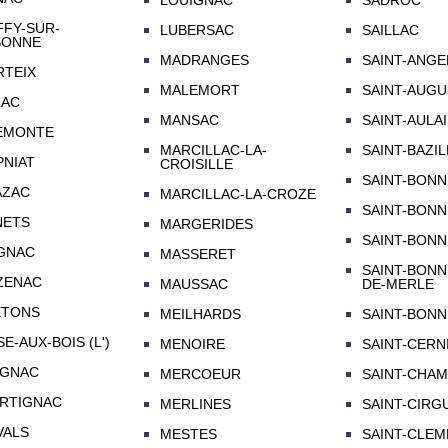
LOUIGNAC
SADROC
FY-SUR-
LUBERSAC
SAILLAC
SONNE
MADRANGES
SAINT-ANGE
TEIX
MALEMORT
SAINT-AUGU
LAC
MANSAC
SAINT-AULA
EMONTE
MARCILLAC-LA-
SAINT-BAZI
NIAT
CROISILLE
SAINT-BONN
AZAC
MARCILLAC-LA-CROZE
SAINT-BONN
NETS
MARGERIDES
SAINT-BONN
GNAC
MASSERET
SAINT-BONN
ZENAC
MAUSSAC
DE-MERLE
ETONS
MEILHARDS
SAINT-BONN
SE-AUX-BOIS (L')
MENOIRE
SAINT-CERN
AGNAC
MERCOEUR
SAINT-CHA
RTIGNAC
MERLINES
SAINT-CIRG
VALS
MESTES
SAINT-CLE