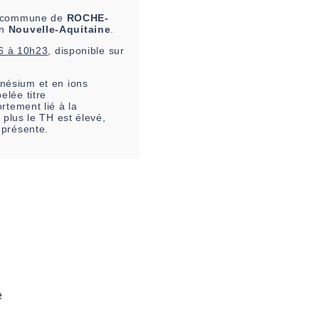
la commune de
ROCHE-
on
Nouvelle-Aquitaine
.
6 à 10h23
, disponible sur
nésium et en ions
elée titre
rtement lié à la
 plus le TH est élevé,
 présente.
e