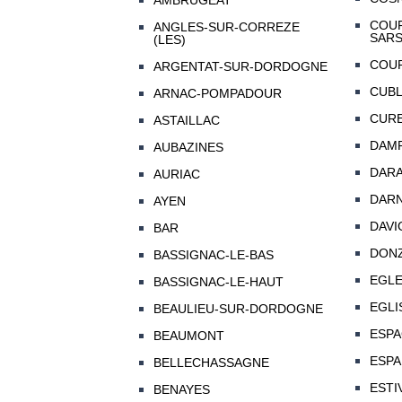
AMBRUGEAT
COUF
ANGLES-SUR-CORREZE
SAR
(LES)
COUR
ARGENTAT-SUR-DORDOGNE
CUB
ARNAC-POMPADOUR
CUR
ASTAILLAC
DAMP
AUBAZINES
DAR
AURIAC
DAR
AYEN
DAVI
BAR
DON
BASSIGNAC-LE-BAS
EGL
BASSIGNAC-LE-HAUT
EGLI
BEAULIEU-SUR-DORDOGNE
ESP
BEAUMONT
ESPA
BELLECHASSAGNE
ESTI
BENAYES