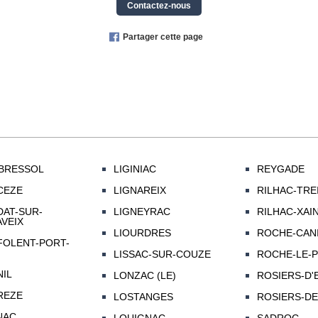
Contactez-nous
Partager cette page
BRESSOL
LIGINIAC
REYGADE
CEZE
LIGNAREIX
RILHAC-TRE
AT-SUR-
LIGNEYRAC
RILHAC-XAI
VEIX
LIOURDRES
ROCHE-CANI
OLENT-PORT-
LISSAC-SUR-COUZE
ROCHE-LE-
IL
LONZAC (LE)
ROSIERS-D
REZE
LOSTANGES
ROSIERS-DE
NAC