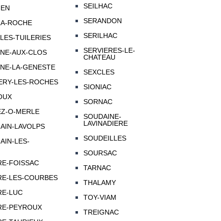
SEILHAC
IEN
SERANDON
LA-ROCHE
SERILHAC
-LES-TUILERIES
SERVIERES-LE-
NNE-AUX-CLOS
CHATEAU
NNE-LA-GENESTE
SEXCLES
ERY-LES-ROCHES
SIONIAC
OUX
SORNAC
EZ-O-MERLE
SOUDAINE-
LAVINADIERE
AIN-LAVOLPS
SOUDEILLES
AIN-LES-
SOURSAC
IRE-FOISSAC
TARNAC
IRE-LES-COURBES
THALAMY
RE-LUC
TOY-VIAM
IRE-PEYROUX
TREIGNAC