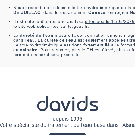
Nous présentons ci-dessus le titre hydrotimétrique de l
DE-JUILLAC
, dans le département
Corrèze
, en région
No
Il est
obtenu
d'après une analyse
effectuée le
11/05/2026
le site web
solidarites-sante.gouv.fr
.
La
dureté de l'eau
mesure la concentration en ions magn
dans l'eau. La dureté de l'eau est également appelée titr
Le titre hydrotimétrique est donc fortement lié à la form
du
calcaire
. Pour résumer, plus le TH est élevé, plus la 
forme de minéral sera présente.
davids
depuis 1995
Votre spécialiste du traitement de l'eau basé dans l'Aisn