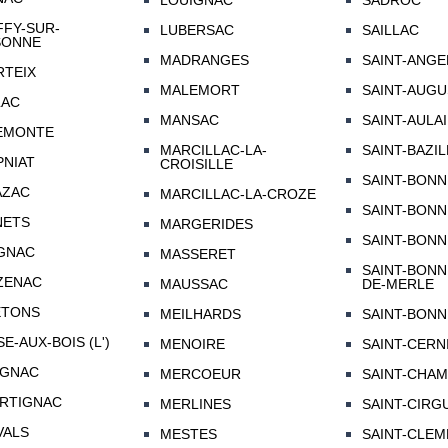
LOUIGNAC
SADROC
FY-SUR-
LUBERSAC
SAILLAC
SONNE
MADRANGES
SAINT-ANGE
TEIX
MALEMORT
SAINT-AUGU
LAC
MANSAC
SAINT-AULA
EMONTE
MARCILLAC-LA-
SAINT-BAZI
NIAT
CROISILLE
SAINT-BONN
AZAC
MARCILLAC-LA-CROZE
SAINT-BONN
NETS
MARGERIDES
SAINT-BONN
GNAC
MASSERET
SAINT-BONN
ZENAC
MAUSSAC
DE-MERLE
ETONS
MEILHARDS
SAINT-BONN
SE-AUX-BOIS (L')
MENOIRE
SAINT-CERN
AGNAC
MERCOEUR
SAINT-CHA
RTIGNAC
MERLINES
SAINT-CIRG
VALS
MESTES
SAINT-CLE