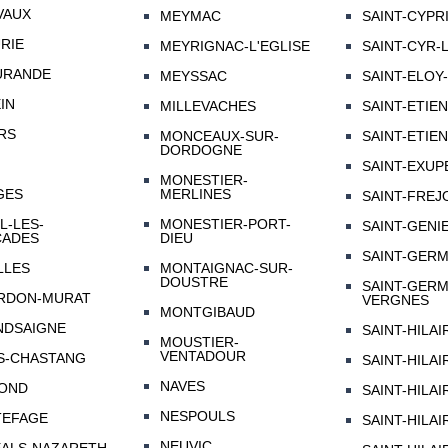
VAUX
MEYMAC
SAINT-CYPR
RIE
MEYRIGNAC-L'EGLISE
SAINT-CYR-
URANDE
MEYSSAC
SAINT-ELOY
IN
MILLEVACHES
SAINT-ETIE
RS
MONCEAUX-SUR-
SAINT-ETIE
DORDOGNE
SAINT-EXUP
MONESTIER-
GES
MERLINES
SAINT-FREJ
L-LES-
MONESTIER-PORT-
SAINT-GENI
CADES
DIEU
SAINT-GERM
LLES
MONTAIGNAC-SUR-
DOUSTRE
SAINT-GERM
RDON-MURAT
VERGNES
MONTGIBAUD
NDSAIGNE
SAINT-HILA
MOUSTIER-
VENTADOUR
S-CHASTANG
SAINT-HILA
NAVES
OND
SAINT-HILAI
NESPOULS
TEFAGE
SAINT-HILA
NEUVIC