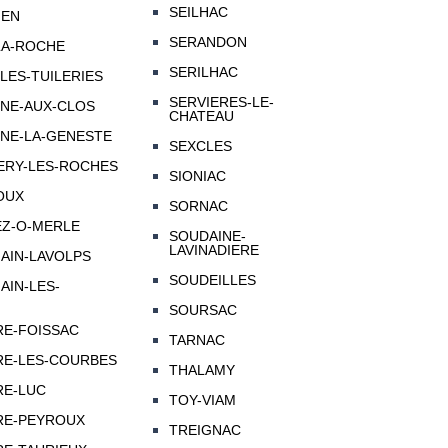
SEILHAC
IEN
SERANDON
LA-ROCHE
SERILHAC
-LES-TUILERIES
SERVIERES-LE-
NNE-AUX-CLOS
CHATEAU
NNE-LA-GENESTE
SEXCLES
ERY-LES-ROCHES
SIONIAC
OUX
SORNAC
EZ-O-MERLE
SOUDAINE-
LAVINADIERE
AIN-LAVOLPS
SOUDEILLES
AIN-LES-
SOURSAC
IRE-FOISSAC
TARNAC
IRE-LES-COURBES
THALAMY
RE-LUC
TOY-VIAM
IRE-PEYROUX
TREIGNAC