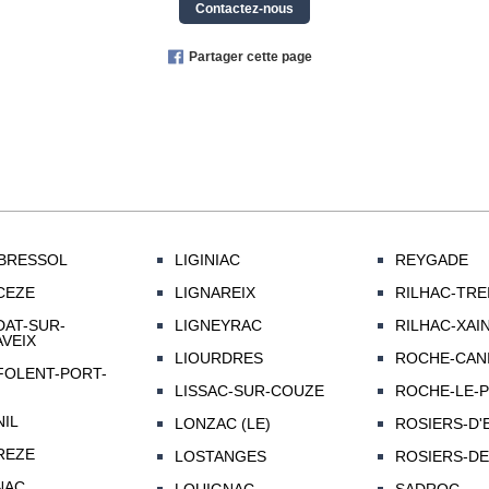
Contactez-nous
Partager cette page
BRESSOL
LIGINIAC
REYGADE
CEZE
LIGNAREIX
RILHAC-TRE
AT-SUR-
LIGNEYRAC
RILHAC-XAI
VEIX
LIOURDRES
ROCHE-CANI
OLENT-PORT-
LISSAC-SUR-COUZE
ROCHE-LE-
IL
LONZAC (LE)
ROSIERS-D
REZE
LOSTANGES
ROSIERS-DE
NAC