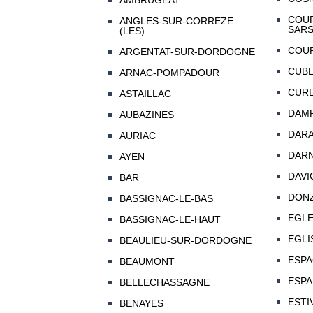
AMBRUGEAT
COUF
ANGLES-SUR-CORREZE
SAR
(LES)
COUR
ARGENTAT-SUR-DORDOGNE
CUB
ARNAC-POMPADOUR
CUR
ASTAILLAC
DAMP
AUBAZINES
DAR
AURIAC
DAR
AYEN
DAVI
BAR
DON
BASSIGNAC-LE-BAS
EGL
BASSIGNAC-LE-HAUT
EGLI
BEAULIEU-SUR-DORDOGNE
ESP
BEAUMONT
ESPA
BELLECHASSAGNE
ESTI
BENAYES