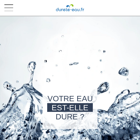
■
■
■
■
VOTRE EAU
EST-ELLE
DURE ?