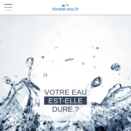
■
■
■
■
VOTRE EAU
EST-ELLE
DURE ?