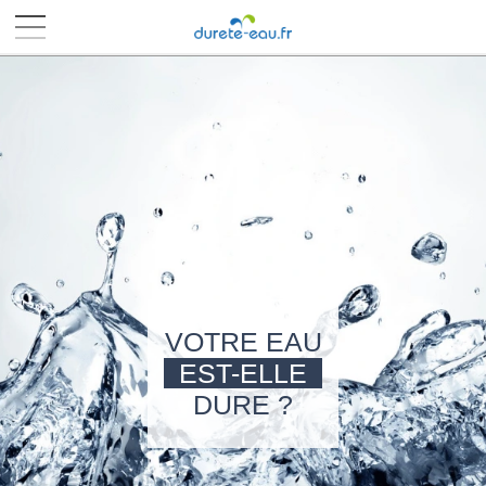
■
■
■
■
VOTRE EAU
EST-ELLE
DURE ?