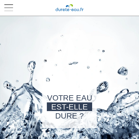
■
■
■
■
VOTRE EAU
EST-ELLE
DURE ?