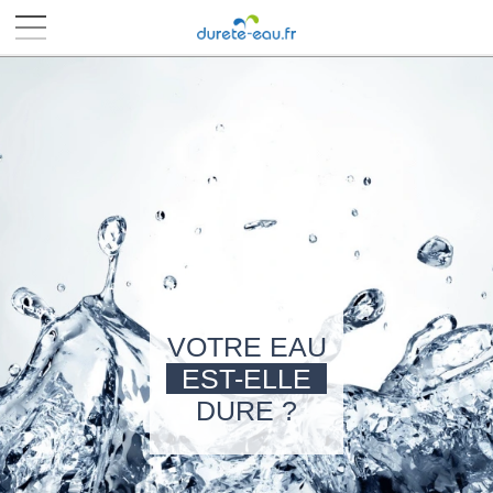
■
■
■
■
VOTRE EAU
EST-ELLE
DURE ?