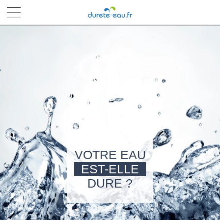
■
■
■
■
VOTRE EAU
EST-ELLE
DURE ?