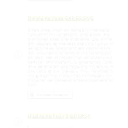
Dureté de l'eau EXCESSIVE
L'eau dure
, riche en minéraux comme le
calcium et le magnésium, peut poser des
problèmes dans une habitation. Elle forme
des
dépôts de calcaire
dans les tuyaux et
les appareils, entraînant des obstructions,
des réductions de débit et des dommages.
De plus, elle nécessite plus de savon pour
nettoyer efficacement, augmente les coûts
de maintenance des appareils et peut nuire
à la peau et aux cheveux. Pour remédier à
ces problèmes, il peut être nécessaire de
s'équiper de systèmes d'adoucissement de
l'eau.
Consulter l'analyse
Qualité de l'eau à GUERET