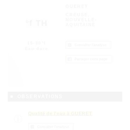
GUERET
CREUSE,
NOUVELLE-
°f TH
AQUITAINE
15-30°f
Consulter l'analyse
Eau dure
Partager cette page
■ OBSERVATIONS
Qualité de l'eau à GUERET
Consulter l'analyse