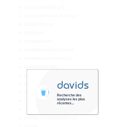
CELLE-DUNOISE (LA)
CELLE-SOUS-GOUZON (LA)
CELLETTE (LA)
CEYROUX
CHAMBERAUD
CHAMBON-SAINTE-CROIX
CHAMBON-SUR-VOUEIZE
CHAMBONCHARD
CHAMBORAND
davids
CHAMPAGNAT
CHAMPSANGLARD
Recherche des
analyses les plus
CHAPELLE-BALOUE (LA)
récentes...
CHAPELLE-SAINT-MARTIAL (LA)
CHAPELLE-TAILLEFERT (LA)