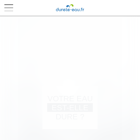
■
■
■
■
VOTRE EAU
EST-ELLE
DURE ?