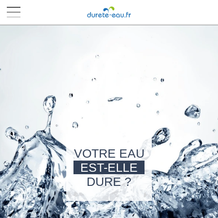
■
■
■
■
VOTRE EAU
EST-ELLE
DURE ?