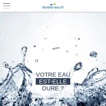
■
■
■
■
VOTRE EAU
EST-ELLE
DURE ?