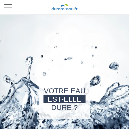
■
■
■
■
VOTRE EAU
EST-ELLE
DURE ?