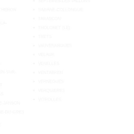
SEPTEMES-LES-VALLONS
THERON
SIMIANE-COLLONGUE
TARASCON
LA-
THOLONET (LE)
TRETS
VAUVENARGUES
VELAUX
L
VENELLES
IN-SUR-
VENTABREN
VERNEGUES
T
VERQUIERES
AS
VITROLLES
E-JANSON
NE-DU-GRES
E