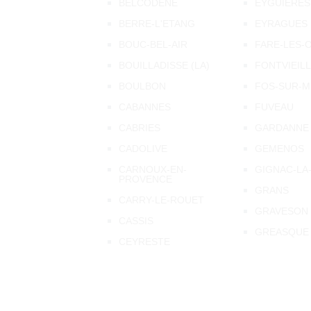
BELCODENE
EYGUIERES
BERRE-L'ETANG
EYRAGUES
BOUC-BEL-AIR
FARE-LES-O
BOUILLADISSE (LA)
FONTVIEIL
BOULBON
FOS-SUR-M
CABANNES
FUVEAU
CABRIES
GARDANNE
CADOLIVE
GEMENOS
CARNOUX-EN-
GIGNAC-LA
PROVENCE
GRANS
CARRY-LE-ROUET
GRAVESON
CASSIS
GREASQUE
CEYRESTE