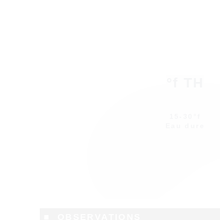
°f TH
15-30°f
Eau dure
■ OBSERVATIONS