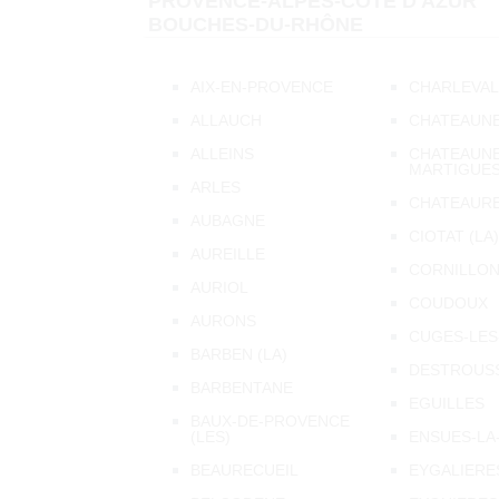
PROVENCE-ALPES-CÔTE D'AZUR
BOUCHES-DU-RHÔNE
AIX-EN-PROVENCE
CHARLEVAL
ALLAUCH
CHATEAUN
ALLEINS
CHATEAUNE
MARTIGUE
ARLES
CHATEAUR
AUBAGNE
CIOTAT (LA)
AUREILLE
CORNILLO
AURIOL
COUDOUX
AURONS
CUGES-LES
BARBEN (LA)
DESTROUSS
BARBENTANE
EGUILLES
BAUX-DE-PROVENCE
(LES)
ENSUES-LA
BEAURECUEIL
EYGALIERE