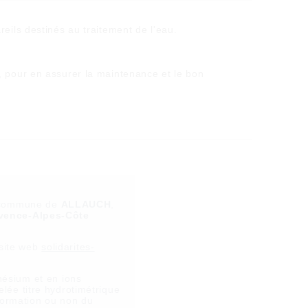
reils destinés au traitement de l'eau.
, pour en assurer la maintenance et le bon
la commune de
ALLAUCH
,
vence-Alpes-Côte
 site web
solidarites-
ésium et en ions
lée titre hydrotimétrique
 formation ou non du