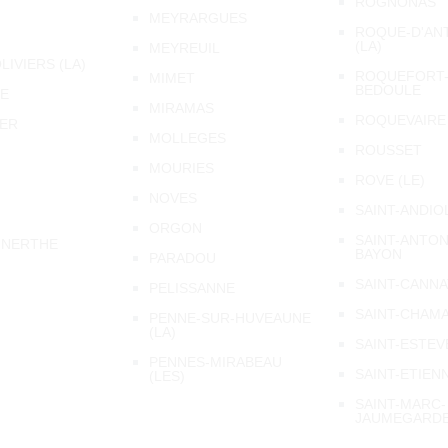
ROGNONAS
MEYRARGUES
ROQUE-D'AN
(LA)
MEYREUIL
LIVIERS (LA)
ROQUEFORT-
MIMET
BEDOULE
LE
MIRAMAS
ROQUEVAIRE
ER
MOLLEGES
ROUSSET
MOURIES
ROVE (LE)
NOVES
SAINT-ANDIO
ORGON
SAINT-ANTON
-NERTHE
BAYON
PARADOU
SAINT-CANNA
PELISSANNE
SAINT-CHAM
PENNE-SUR-HUVEAUNE
(LA)
SAINT-ESTEV
PENNES-MIRABEAU
SAINT-ETIEN
(LES)
SAINT-MARC-
JAUMEGARD