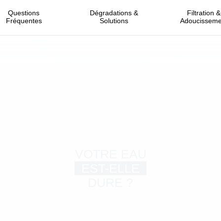
Questions
Dégradations &
Filtration &
Fréquentes
Solutions
Adoucisseme
VOTRE EAU
EST-ELLE
DURE ?