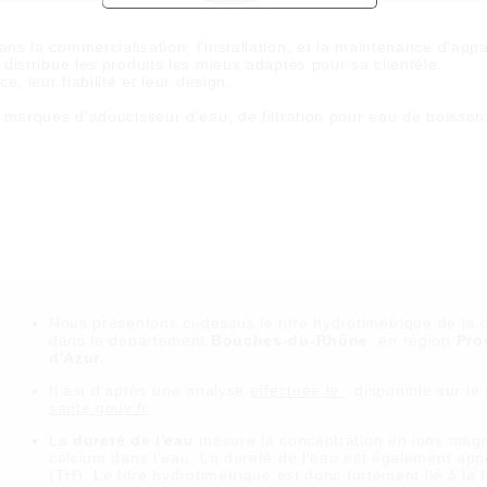
dans la commercialisation, l'installation, et la maintenance d'appa
istribue les produits les mieux adaptés pour sa clientèle.
, leur fiabilité et leur design.
 marques d'adoucisseur d'eau, de filtration pour eau de boisson
Nous présentons ci-dessus le titre hydrotimétrique de 
dans le département
Bouches-du-Rhône
, en région
Pro
d'Azur
.
Il est
d'après une analyse
effectuée le
, disponible sur le
sante.gouv.fr
.
La
dureté de l'eau
mesure la concentration en ions magn
calcium dans l'eau. La dureté de l'eau est également appe
(TH). Le titre hydrotimétrique est donc fortement lié à la