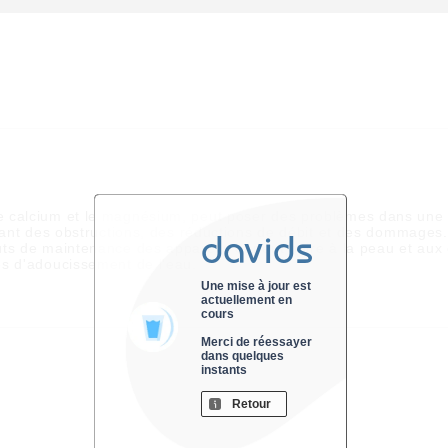
e calcium et le magnésium, peut poser des problèmes dans une 
înant des obstructions, des réductions de débit et des dommages.
davids
ts de maintenance des appareils et peut nuire à la peau et aux
es d'adoucissement de l'eau.
Une mise à jour est
actuellement en
cours
Merci de réessayer
dans quelques
instants
Retour