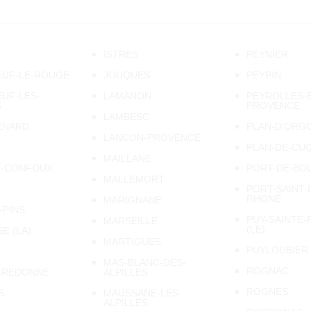
ISTRES
PEYNIER
EUF-LE-ROUGE
JOUQUES
PEYPIN
UF-LES-
LAMANON
PEYROLLES-
S
PROVENCE
LAMBESC
ENARD
PLAN-D'ORG
LANCON-PROVENCE
PLAN-DE-CU
MAILLANE
N-CONFOUX
PORT-DE-BO
MALLEMORT
PORT-SAINT-
RHONE
MARIGNANE
-PINS
PUY-SAINTE
MARSEILLE
(LE)
E (LA)
MARTIGUES
PUYLOUBIER
MAS-BLANC-DES-
ROGNAC
-REDONNE
ALPILLES
ROGNES
S
MAUSSANE-LES-
ALPILLES