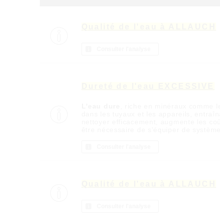
Qualité de l'eau à ALLAUCH
Consulter l'analyse
Dureté de l'eau EXCESSIVE
L'eau dure
, riche en minéraux comme l
dans les tuyaux et les appareils, entra
nettoyer efficacement, augmente les coû
être nécessaire de s'équiper de systèm
Consulter l'analyse
Qualité de l'eau à ALLAUCH
Consulter l'analyse