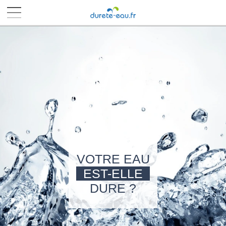
■
■
■
■
VOTRE EAU
EST-ELLE
DURE ?