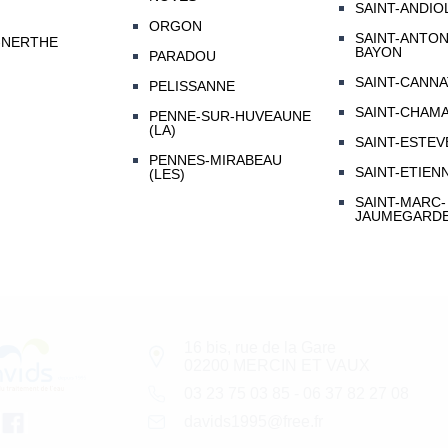
SAINT-ANDIO
ORGON
SAINT-ANTON
-NERTHE
BAYON
PARADOU
SAINT-CANNA
PELISSANNE
SAINT-CHAM
PENNE-SUR-HUVEAUNE
(LA)
SAINT-ESTEV
PENNES-MIRABEAU
SAINT-ETIEN
(LES)
SAINT-MARC-
JAUMEGARD
16 bis, rue de la Gare
02200 MERCIN ET VAUX
03 23 75 03 85
-
06 37 82 27 08
davids1995@free.fr