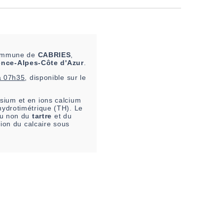
 commune de
CABRIES
,
nce-Alpes-Côte d'Azur
.
à 07h35
, disponible sur le
sium et en ions calcium
hydrotimétrique (TH). Le
 ou non du
tartre
et du
tion du calcaire sous