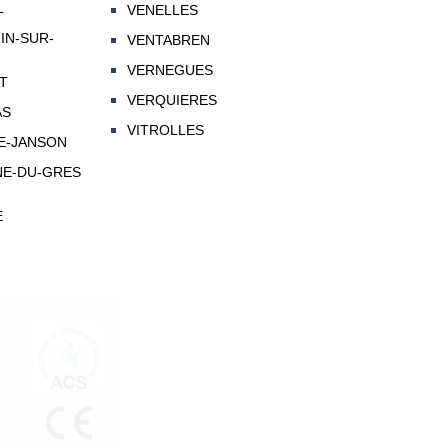
L
VENELLES
IN-SUR-
VENTABREN
VERNEGUES
T
VERQUIERES
AS
VITROLLES
E-JANSON
NE-DU-GRES
E