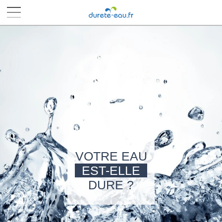
■
■
■
■
VOTRE EAU
EST-ELLE
DURE ?