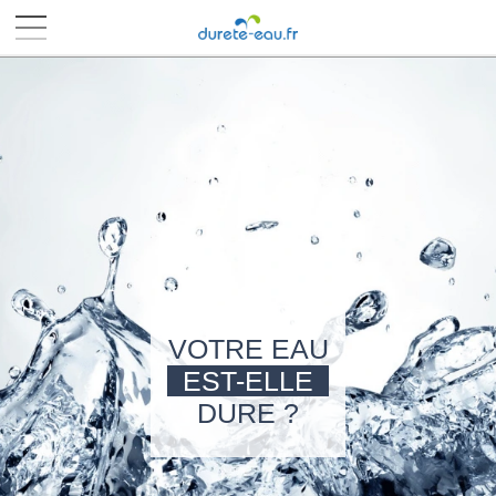
■
■
■
■
VOTRE EAU
EST-ELLE
DURE ?