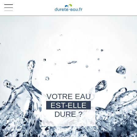
■
■
■
■
VOTRE EAU
EST-ELLE
DURE ?