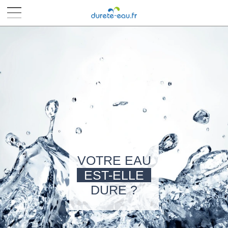
■
■
■
■
VOTRE EAU
EST-ELLE
DURE ?