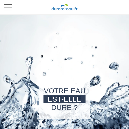
■
■
■
■
VOTRE EAU
EST-ELLE
DURE ?