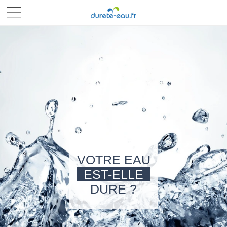
■
■
■
■
VOTRE EAU
EST-ELLE
DURE ?